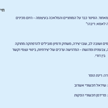
חיי
מאחור. הסינור כבר על המותניים והמלאכה בעיצומה – היום מכינים
 לאמא: ריבה!"
ים ושובה לב, שבו יצירה, משחק ודמיון מובילים להרפתקה מתוקה
צבעונית ומרגשת – המדגישה ערכים של יצירתיות, ביטוי עצמי וקשר
בין דורי.
רה:
רינת הופר
:
שיראל חכשורי אשרוב
:
פרידמן חכשורי הפקות