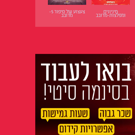
מיניונים
צעצוע של סיפור 5-
ומפלצות-מדובב
מדובב