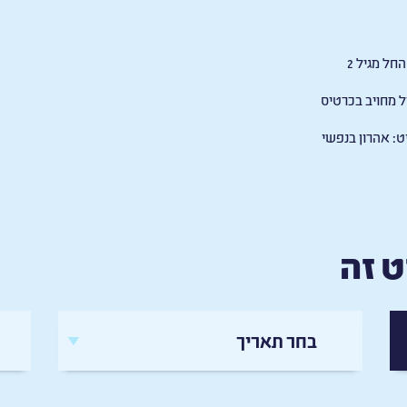
החל
מגיל
2
ל
מחויב
בכרטיס
ט
:
אהרון
בנפשי
 זה
בחר תאריך