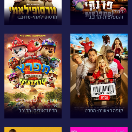
פרנקי
והמפלצות-מדובב
מרסופילאמי-מדובב
מפרץ ההרפתקאות:
אי
קופה ראשית: הסרט
הדינוזאורים-מדובב