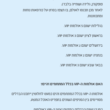
פופקורן, גלידה ושתייה בלבד).
לאחר מכן תכנסו לאולם, בו תצפו בסרט על כורסאות נוחות
ומתכווננות.
בגלילות ישנם 5 אולמות VIP.
בראשון לציון ישנם 3 אולמות VIP.
בירושלים ישנם 2 אולמות VIP.
בנתניה ישנם 2 אולמות VIP.
בבאר שבע ישנם 3 אולמות VIP.
האם אולמות ה-VIP בכלל המתחמים זהים?
אולמות ה-VIP בכלל המתחמים זהים כמעט לחלוטין.ייתכנו הבדלים
מסויימים בין הסניפים השונים בתפריט האוכל המוצע.
כמו כן ישנם הבדלים במיקום יציעי ה-VIP באולמות.