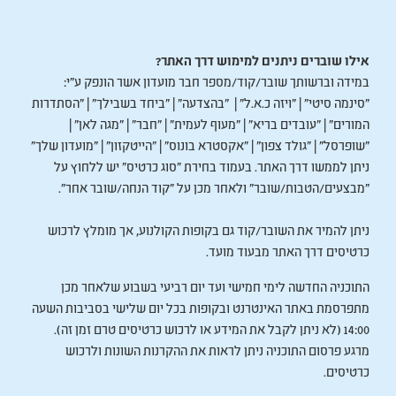
אילו שוברים ניתנים למימוש דרך האתר?
במידה וברשותך שובר/קוד/מספר חבר מועדון אשר הונפק ע"י:
"סינמה סיטי" | "ויזה כ.א.ל" | "בהצדעה" | "ביחד בשבילך" | "הסתדרות
המורים" | "עובדים בריא" | "מעוף לעמית" | "חבר" | "מגה לאן" |
"שופרסל" | "גולד צפון" | "אקסטרא בונוס" | "הייטקזון" | "מועדון שלך"
ניתן לממשו דרך האתר. בעמוד בחירת "סוג כרטיס" יש ללחוץ על
"מבצעים/הטבות/שובר" ולאחר מכן על "קוד הנחה/שובר אחר".
ניתן להמיר את השובר/קוד גם בקופות הקולנוע, אך מומלץ לרכוש
כרטיסים דרך האתר מבעוד מועד.
התוכניה החדשה לימי חמישי ועד יום רביעי בשבוע שלאחר מכן
מתפרסמת באתר האינטרנט ובקופות בכל יום שלישי בסביבות השעה
14:00 (לא ניתן לקבל את המידע או לרכוש כרטיסים טרם זמן זה).
מרגע פרסום התוכניה ניתן לראות את ההקרנות השונות ולרכוש
כרטיסים.