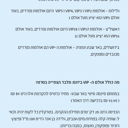
גלילות – אולמות VIP2 ו VIP4, VIP3 ו VIP5 הינם אולמות נפרדים, בעוד
אולם VIP1 הוא יציע מעל אולם 1
ראשל”צ – אולמות VIP17 ו VIP18 הינם אולמות נפרדים, בעוד אולם
VIP16 הוא יציע מעל אולם 11
בירושלים, באר שבע ונתניה – אולמות ה-VIP הם אולמות נפרדים
מכובדים ומפנקים.
מה כולל אולם ה- VIP ביזנס: מלבד הצפייה בסרט?
במתחם סינמה סיטי באר שבע- מחיר כרטיס להקרנות אלו הינו 89 ₪
( 92.90 ₪ ברכישה דרך האתר)
הכניסה הינה 20 דק’ טרם תחילת ההקרנה. בטרקלין כל לקוח יהיה זכאי
ל: שתיה קלה בפחית/מים/ענבים, גלידה בן אנד ג'ריס 100 מ"ל ופיצוץ
ג'וניור (פופקורן, נאצוס, במבה/כריות).