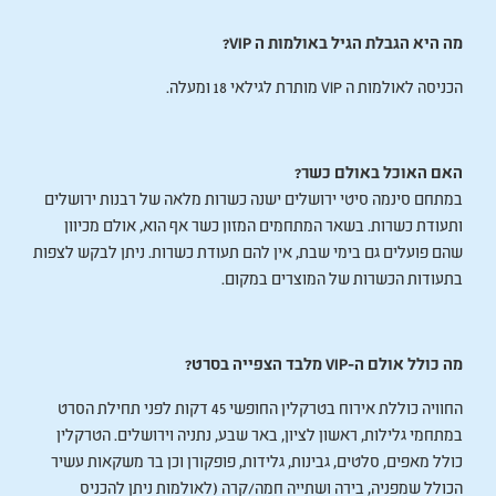
מה היא הגבלת הגיל באולמות ה VIP?
הכניסה לאולמות ה VIP מותרת לגילאי 18 ומעלה.
האם האוכל באולם כשר?
במתחם סינמה סיטי ירושלים ישנה כשרות מלאה של רבנות ירושלים
ותעודת כשרות. בשאר המתחמים המזון כשר אף הוא, אולם מכיוון
שהם פועלים גם בימי שבת, אין להם תעודת כשרות. ניתן לבקש לצפות
בתעודות הכשרות של המוצרים במקום.
מה כולל אולם ה-VIP מלבד הצפייה בסרט?
החוויה כוללת אירוח בטרקלין החופשי 45 דקות לפני תחילת הסרט
במתחמי גלילות, ראשון לציון, באר שבע, נתניה וירושלים. הטרקלין
כולל מאפים, סלטים, גבינות, גלידות, פופקורן וכן בר משקאות עשיר
הכולל שמפניה, בירה ושתייה חמה/קרה (לאולמות ניתן להכניס