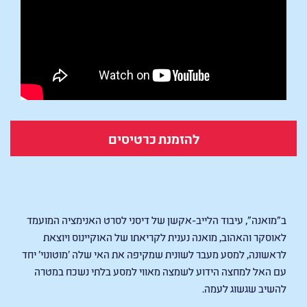
להזמנת כרטיסים
Moana (Live Action)
ב״מואנה״, עיבוד הלייב-אקשן של דיסני לסרט האנימציה המועמד
לאוסקר והאהוב, מואנה נענית לקריאתו של האוקיינוס ויוצאת
לראשונה, למסע מעבר לשונית שמקיפה את האי שלה 'מוטונוי' יחד
עם האל למחצה הידוע לשמצה מאווי למסע בלתי נשכח במטרה
להשיב שגשוג לעמה.