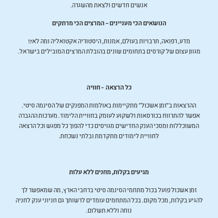
אנשים חדשים ולצאת מהשגרה.
הנושאים הכי מעניינים – המרצים הכי מרתקים
מדע, רפואה, תרבויות בעולם, אמנות, היסטוריה אקטואליה ומה לא?!
מגוון עצום של קורסים בתחומים שונים בהובלת המרצים המובילים בישראל.
כל הרצאה - חוויה
ההרצאות ב"זמן אשכול" מתקיימות באולמות המפנקים של הסינמה סיטי.
אפשר להתרווח בכורסאות ולשקוע לעומק בחוויית הלימוד. מערכות ההגברה
המשוכללות ומסכי הענק החדישים מגויסים כדי להפוך כל מפגש וכל הרצאה
לחוויית לימודים מתקדמת ובלתי נשכחת.
מגיעים בקלות, מחנים ללא עלות
זמן אשכול פועל בכול מתחמי הסינמה סיטי ברחבי הארץ, מה שמאפשר לך
להגיע בקלות, מכל מקום. בכל המתחמים עומדים לרשותך גם חניוני ענק לחניה
נוחה וללא תשלום.