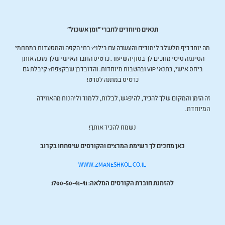
תנאים מיוחדים לחברי "זמן אשכול"
מה יותר כיף מלשלב לימודים והעשרה עם בילוי? בתי הקפה והמסעדות במתחמי
הסינמה סיטי מחכים לך בסוף השיעור. כרטיס החבר האישי שלך מזכה אותך
ביחס אישי, בתנאי
VIP
ובהטבות מיוחדות. והדובדבן שבקצפת? קיבלת גם
כרטיס במתנה לסרט!
זה הזמן והמקום שלך להכיר, להיפגש, לבלות, ללמוד וליהנות מהאווירה
המיוחדת.
נשמח להכיר אותך!
כאן מחכים לך רשימת המרצים והקורסים שיפתחו בקרוב
WWW.ZMANESHKOL.CO.IL
להזמנת חוברת הקורסים המלאה: 1700-50-41-41