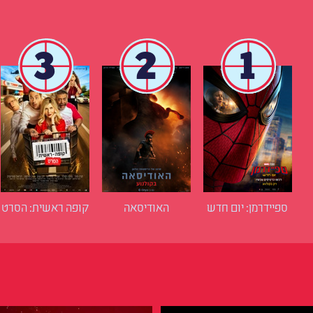
3
2
1
ספיידרמן: יום חדש
האודיסאה
קופה ראשית: הסרט