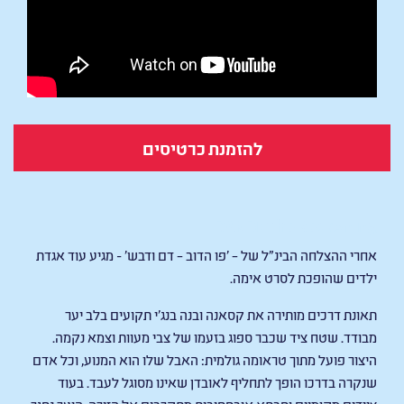
להזמנת כרטיסים
BAMBI: The Reckoning
אחרי ההצלחה הבינ״ל של – ׳פו הדוב – דם ודבש׳ - מגיע עוד אגדת
ילדים שהופכת לסרט אימה.
תאונת דרכים מותירה את קסאנה ובנה בנג’י תקועים בלב יער
מבודד. שטח ציד שכבר ספוג בזעמו של צבי מעוות וצמא נקמה.
היצור פועל מתוך טראומה גולמית: האבל שלו הוא המנוע, וכל אדם
שנקרה בדרכו הופך לתחליף לאובדן שאינו מסוגל לעבד. בעוד
ציידים מקומיים וסבתא אובססיבית מתקרבים אל הזירה, היער נסגר