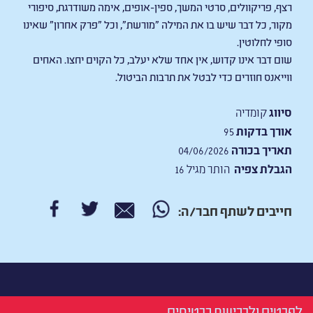
רצף, פריקוולים, סרטי המשך, ספין-אופים, אימה משודרגת, סיפורי
מקור, כל דבר שיש בו את המילה "מורשת", וכל "פרק אחרון" שאינו
סופי לחלוטין.
שום דבר אינו קדוש, אין אחד שלא יעלב, כל הקוים יחצו. האחים
ווייאנס חוזרים כדי לבטל את תרבות הביטול.
סיווג
קומדיה
אורך בדקות
95
תאריך בכורה
04/06/2026
הגבלת צפיה
הותר מגיל 16
חייבים לשתף חבר/ה:
לפרטים ולרכישת כרטיסים