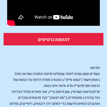
להזמנת כרטיסים
Scary Movie
חזרנווו!
עשרים ושש שנים לאחר שנמלטו מרוצח המסכה שנראה מוכר
באופן חשוד ("גוסט פייס"), החבורה חוזרת להיות על הכוונת של
הרוצח ואף פרנצ'ייז סרט אימה אינו בטוח.
מרלון וויאנס (שורטי), שון וויאנס (ריי), אנה פאריס (סינדי) ורג'ינה
הול (ברנדה) מתאחדים ב"מת לצעוק" לצד פרצופים מוכרים
ואהובים ודמויות חדשות כדי לחתוך דרך ריבוטים, רימייקים, סדרות