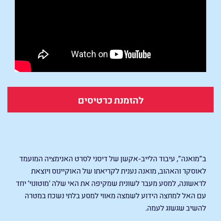
להזמנת כרטיסים
Moana (Live Action)
ב״מואנה״, עיבוד הלייב-אקשן של דיסני לסרט האנימציה המועמד
לאוסקר והאהוב, מואנה נענית לקריאתו של האוקיינוס ויוצאת
לראשונה, למסע מעבר לשונית שמקיפה את האי שלה 'מוטונוי' יחד
עם האל למחצה הידוע לשמצה מאווי למסע בלתי נשכח במטרה
להשיב שגשוג לעמה.