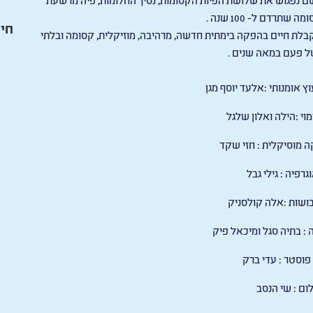
 שתרדם ל- 100 שנה
.
חיי
לת חיים בהפקה בימתית חדשה, מרהיבה, מוזיקלית, קסומה ובלתי
ל פעם במאה שנים
.
ץ אומנותי
:
אלעד יוסף מגן
וי
:
הילה ואלון שלגל
ה מוסיקלית
:
חזי שקד
גרפיה
:
גילי גבל
בושות
:
אלה קולסניק
ה
:
בתיה סגל ומיכאל פיק
 פוסטר
:
עדי ברק
לום
:
שי הנסב