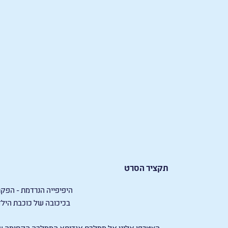
תקציר הסרט
היפיפייה הנרדמת - הפקת ענ
בכיכובה של כוכבת היל
הצטרפו אלינו אל ממלכת אגדיתא הממלכה הקסומה שם