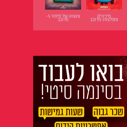
מיניונים
צעצוע של סיפור 5-
ומפלצות-מדובב
מדובב