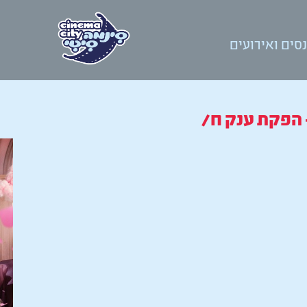
סים ואירועים
- הפקת ענק ח/