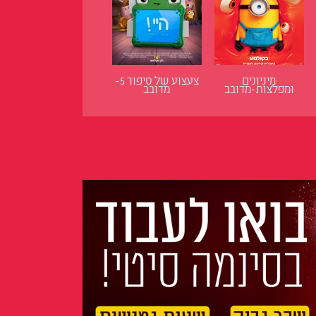
מיניונים
צעצוע של סיפור 5-
ומפלצות-מדובב
מדובב