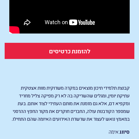
להזמנת כרטיסים
Whistle
קבוצת תלמידי תיכון מוצאים במקרה משרוקית מוות אצטקית
עתיקת יומין, ומגלים שהשריקה בה לא רק מפיקה צליל מחריד
ומקפיא דם, אלא גם מזמנת את מותם העתידי לצוד אותם. בעת
שמספר הקורבנות עולה, החברים חוקרים את מקור החפץ ההרסני
במאמץ נואש לעצור את שרשרת האירועים האיומה שהם התחילו.
סיווג
אימה