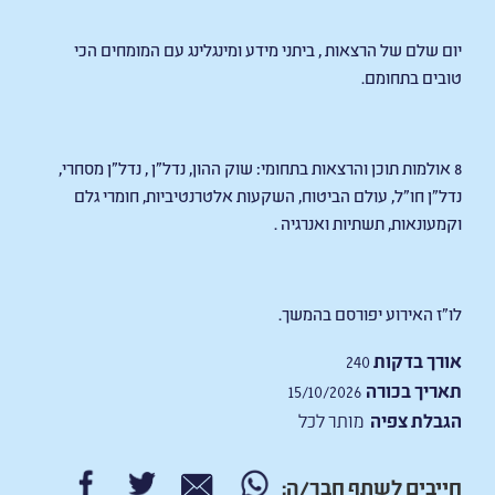
יום שלם של הרצאות , ביתני מידע ומינגלינג עם המומחים הכי
טובים בתחומם.
8 אולמות תוכן והרצאות בתחומי: שוק ההון, נדל"ן , נדל"ן מסחרי,
נדל"ן חו"ל, עולם הביטוח, השקעות אלטרנטיביות, חומרי גלם
וקמעונאות, תשתיות ואנרגיה .
לו"ז האירוע יפורסם בהמשך.
אורך בדקות
240
תאריך בכורה
15/10/2026
הגבלת צפיה
מותר לכל
חייבים לשתף חבר/ה: