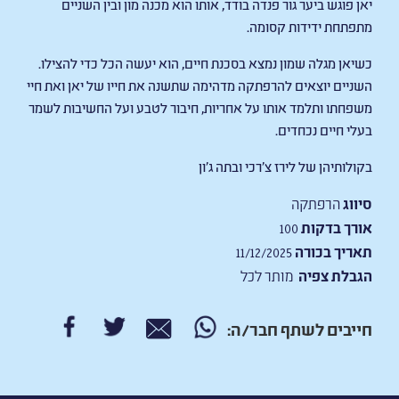
יאן פוגש ביער גור פנדה בודד, אותו הוא מכנה מון ובין השניים
מתפתחת ידידות קסומה.
כשיאן מגלה שמון נמצא בסכנת חיים, הוא יעשה הכל כדי להצילו.
השניים יוצאים להרפתקה
מדהימה שתשנה את חייו של יאן ואת חיי
משפחתו ותלמד אותו על אחריות, חיבור לטבע ועל החשיבות לשמר
בעלי חיים נכחדים.
בקולותיהן של לירז צ׳רכי ובתה ג׳ון
סיווג
הרפתקה
אורך בדקות
100
תאריך בכורה
11/12/2025
הגבלת צפיה
מותר לכל
חייבים לשתף חבר/ה: