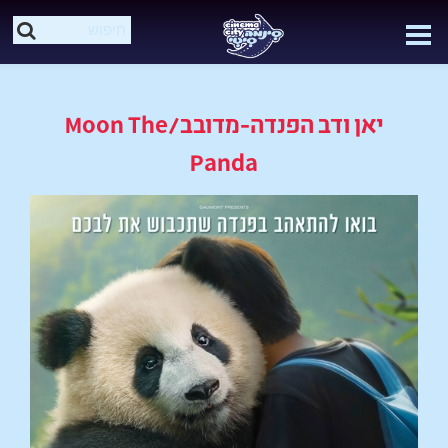
יאן ודב הפנדה-מדובב/Moon The
Panda