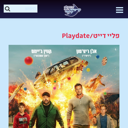
פליי דייט/Playdate