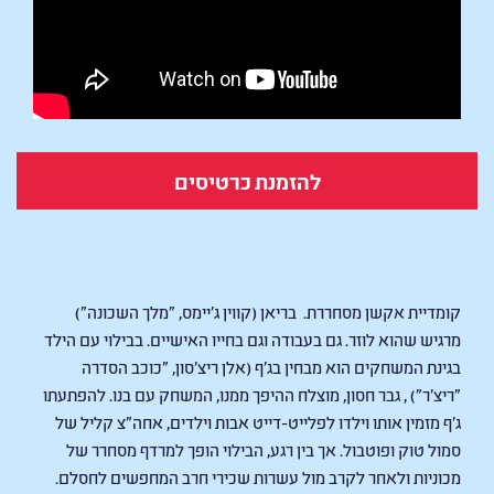
להזמנת כרטיסים
Playdate
קומדיית אקשן מסחררת. בריאן (קווין ג'יימס, "מלך השכונה")
מרגיש שהוא לוזר. גם בעבודה וגם בחייו האישיים. בבילוי עם הילד
בגינת המשחקים הוא מבחין בג'ף (אלן ריצ'סון, "כוכב הסדרה
"ריצ'ר") , גבר חסון, מוצלח ההיפך ממנו, המשחק עם בנו. להפתעתו
ג'ף מזמין אותו וילדו לפלייט-דייט אבות וילדים, אחה"צ קליל של
סמול טוק ופוטבול. אך בין רגע, הבילוי הופך למרדף מסחרר של
מכוניות ולאחר לקרב מול עשרות שכירי חרב המחפשים לחסלם.