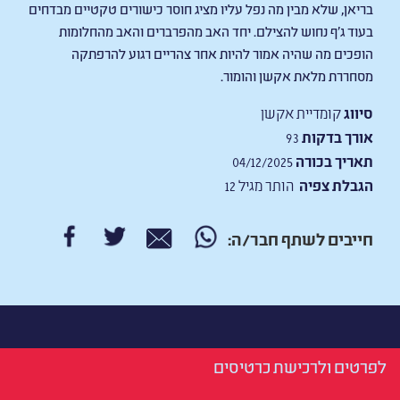
בריאן, שלא מבין מה נפל עליו מציג חוסר כישורים טקטיים מבדחים
בעוד ג'ף נחוש להצילם. יחד האב מהפרברים והאב מהחלומות
הופכים מה שהיה אמור להיות אחר צהריים רגוע להרפתקה
מסחררת מלאת אקשן והומור.
סיווג
קומדיית אקשן
אורך בדקות
93
תאריך בכורה
04/12/2025
הגבלת צפיה
הותר מגיל 12
חייבים לשתף חבר/ה:
לפרטים ולרכישת כרטיסים