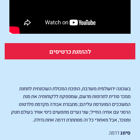
להזמנת כרטיסים
מכולת
בשכונה ירושלמית מעורבת, הופכת המכולת השכונתית לתחנת
ממכר סודית לתרופות מרשם, שמספקת ללקוחותיה את מנת
המשככים המועדפת עליהם; מתבגרת אבודה מקדמת פלרטוט
הרסני עם אחיה החייל; שני נערים מחפשים כיסי אוויר בעולם חנוק
ומנוכר, אבל מאחורי כל זה מסתתרת דרמה אחת גדולה.
סיווג
דרמה