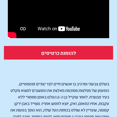
להזמנת כרטיסים
ZAK & WOWO: THE LEGEND OF LENDERS
בעולם צבעוני ומרהיב בו אנשים חיים לצד יצורים פנטסטיים,
הופעתן של מפלצות מסוכנות מאלצת את התושבים למצוא מקלט
בעיר מבוצרת. לאחר שקייל בן ה-13 נעלם באופן מסתורי ללא
עקבות, אחיו התאום, זאק, יוצא לחפש אחריו. מצוייד באבן ירקן
קסומה, שעדיין לא שולט בכוחות העל שלה, הוא הופך בטעות את
שוקו יצור פרוותי בגובה 2 מטרים וחצי, לזעיר במיוחד, וזוכה לחבר