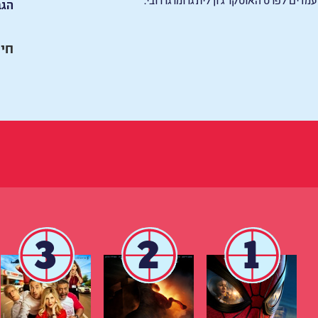
הגב
חיי
3
2
1