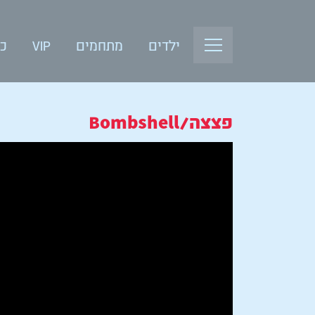
ילדים
מתחמים
VIP
כנ
פצצה/Bombshell