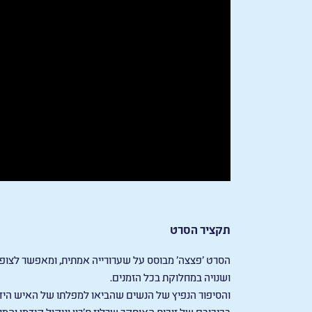
תקציר הסרט
הסרט 'פצצה' מבוסס על שערורייה אמתית, ומאפשר לצופי
ושנויה במחלוקת בכל הזמנים.
והסיפור הנפיץ של הנשים שהביאו למפלתו של האיש היד
בכיכובם של זוכות האוסקר שרליז ת'רון וניקול קידמן והמועמ