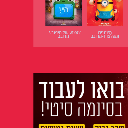
מיניונים
צעצוע של סיפור 5-
ומפלצות-מדובב
מדובב