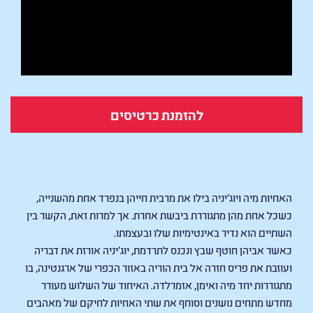
להזמנת כרטיסים
La Quietud
האחיות מיה ויוג'יניה בילו את מרבית חייהן בנפרד אחת מהשנייה,
כשכל אחת מהן מתגוררת ביבשת אחרת. אך למרות זאת, הקשר בין
השתיים הוא נדיר באינטימיות שלו ובעצמתו.
כאשר אביהן חוטף שבץ ונכנס לתרדמת, יוג'יניה אורזת את דבריה
ועוזבת את פריס חזרה אל בית הוריה באזור הכפרי של ארגנטינה, בו
מתגוררות יחד מיה ואימן, אזמרלדה. האיחוד של השלוש מעורר
מחדש מתחים נושנים וסוחף את שתי האחיות לחיקם של מאהבים