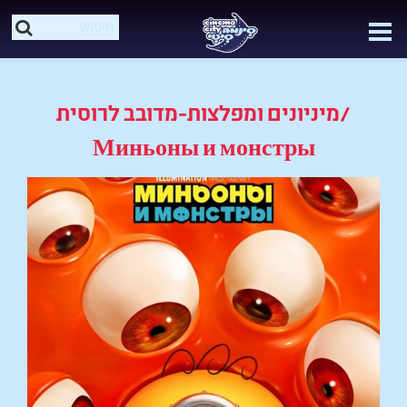
מיניונים ומפלצות-מדובב לרוסית/
Миньоны и монстры