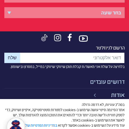
הרשם לניוזלטר
בלחיצה על שלח אני מאשר/ת קבלת תוכן שיווקי שיווקי במייל, במסרון ובישומון.
דרושים עובדים
אודות
בסה״כ עוגיות, לא דרמה גדולה
קישורים
אתר הסינמה סיטי עושה שימוש ב-cookies למטרות סטטיסטיקה, איפיון ושיווק, כדי
לספק חווית גלישה טובה יותר וכדי להתאים את התוכן המוצג להעדפות שלך. יש
תנאי שימוש
לאשר את השימוש ב-cookies באתר.
עוד מידע על השימוש ב-cookies אפשר לקרוא
במדיניות הפרטיות שלנו
.