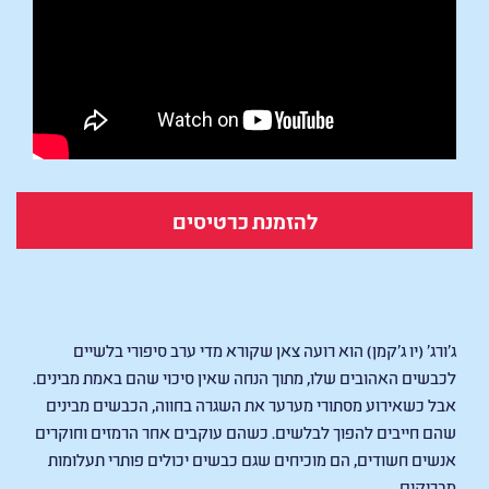
להזמנת כרטיסים
The Sheep Detectives
ג׳ורג׳ (יו ג׳קמן) הוא רועה צאן שקורא מדי ערב סיפורי בלשיים
לכבשים האהובים שלו, מתוך הנחה שאין סיכוי שהם באמת מבינים.
אבל כשאירוע מסתורי מערער את השגרה בחווה, הכבשים מבינים
שהם חייבים להפוך לבלשים. כשהם עוקבים אחר הרמזים וחוקרים
אנשים חשודים, הם מוכיחים שגם כבשים יכולים פותרי תעלומות
מבריקים.