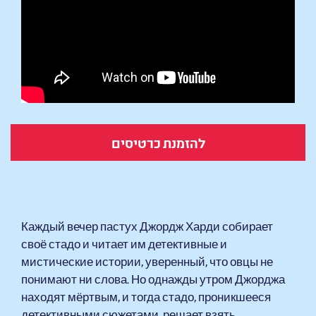
להזמנת כרטיסים
Следствие ведут овечки
Каждый вечер пастух Джордж Харди собирает
своё стадо и читает им детективные и
мистические истории, уверенный, что овцы не
понимают ни слова. Но однажды утром Джорджа
находят мёртвым, и тогда стадо, проникшееся
детективными сюжетами, решает взять