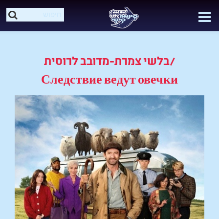
בלשי צמרת-מדובב לרוסית/
Следствие ведут овечки