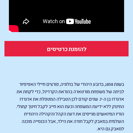
להזמנת כרטיסים
KIDNAPPED
בשנת 1858, ברובע היהודי של בולוניה, פורצים חיילי האפיפיור
לביתה של משפחת מורטארה בהוראת הקרדינל, כדי לקחת את
אדגרדו בן ה-7. שנים קודם לכן הטבילה המטפלת את אדגרדו
התינוק ללא ידיעת המשפחה וכעת הוא חייב לקבל חינוך קתולי.
הוריו המיואשים מגייסים את דעת הקהל והקהילה היהודית
העולמית במאבק לקבל חזרה את הילד, אבל הכנסייה מוכנה
למאבק גם היא.