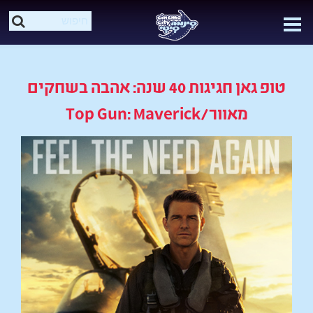
טופ גאן חגיגות 40 שנה: אהבה בשחקים
מאוור/Top Gun: Maverick