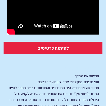
להזמנת כרטיסים
Top Gun: Maverick
תרגישו את הצורך.
שני סרטים. מסך גדול אחד. לשבוע אחד לבד.
מחזור של טייסי חיל הים המובחרים והמוכשרים בבית הספר לטייס
המכונה "טופ גאן" דוחפים את מטוסיהם וזה את זה לקצה גבול
היכולת כשהם מתחרים להיות הטובים ביותר. טום קרוז מככב בתור
פיט "מאווריק" מיטשל בשובר הקופות האייקוני משנת 1986