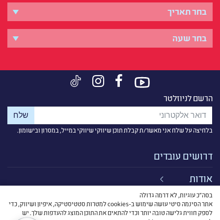
הרשם לניוזלטר
בלחיצה על שלח אני מאשר/ת קבלת תוכן שיווקי שיווקי במייל, במסרון ובישומון.
דרושים עובדים
אודות
בסה״כ עוגיות, לא דרמה גדולה
קישורים
אתר הסינמה סיטי עושה שימוש ב-cookies למטרות סטטיסטיקה, איפיון ושיווק, כדי
לספק חווית גלישה טובה יותר וכדי להתאים את התוכן המוצג להעדפות שלך. יש