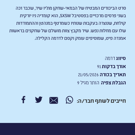
סרט הביכורים המבטיח של הבמאי-שחקן מת'יו שיר, שכבר זכה
בשני פרסים מרכזיים בפסטיבל SXSW, הוא קומדיה ניו יורקית
קולחת, שנוצרה בעקבות שנותיו כשמרטף במנהטן וההתמודדות
שלו עם מחלות נפש. שיר מקבץ צוות מושלם של שחקנים בראשות
אמנדה פיט, שמוסיפים עומק וקסם לדרמה הקלילה.
סיווג
דרמה
אורך בדקות
91
תאריך בכורה
21/05/2026
הגבלת צפיה
הותר מגיל 9
חייבים לשתף חבר/ה: