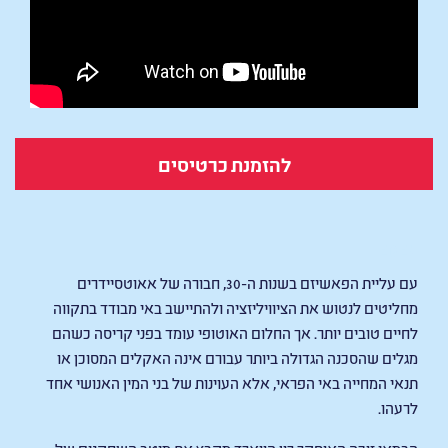
להזמנת כרטיסים
EDEN
עם עליית הפאשיזם בשנות ה-30, חבורה של אאוטסיידרים
מחליטים לנטוש את הציוויליזציה ולהתיישב באי מבודד בתקווה
לחיים טובים יותר. אך החלום האוטופי עומד בפני קריסה כשהם
מגלים שהסכנה הגדולה ביותר עבורם אינה האקלים המסוכן או
תנאי המחייה באי הפראי, אלא העוינות של בני המין האנושי אחד
לרעהו.
הבמאי זוכה האוסקר רון הווארד מקבץ את מיטב השחקנים של