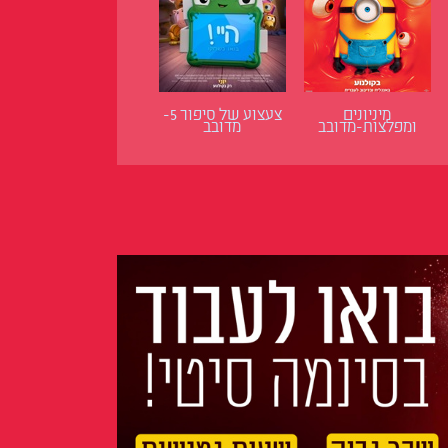
מיניונים
צעצוע של סיפור 5-
ומפלצות-מדובב
מדובב