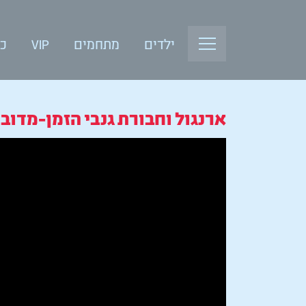
ילדים
מתחמים
VIP
כנ
ארנגול וחבורת גנבי הזמן-מדובב/CKENHARE II