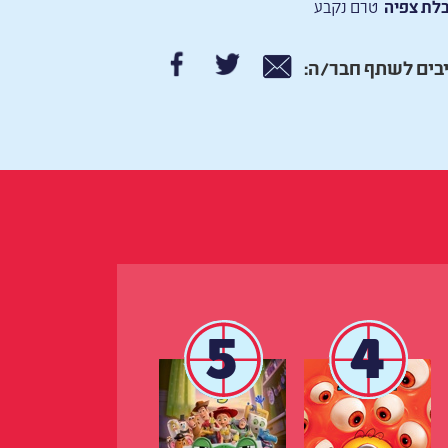
לת צפיה
טרם נקבע
בים לשתף חבר/ה:
5
4