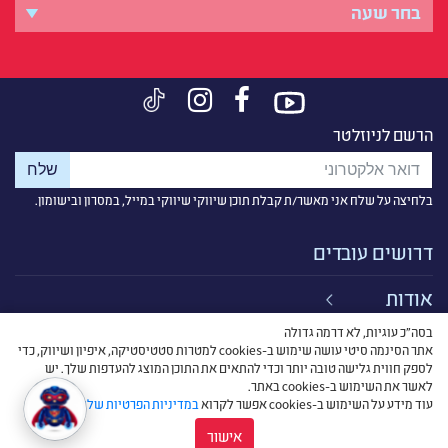
הרשם לניוזלטר
בלחיצה על שלח אני מאשר/ת קבלת תוכן שיווקי שיווקי במייל, במסרון ובישומון.
דרושים עובדים
אודות
בסה״כ עוגיות, לא דרמה גדולה
קישורים
אתר הסינמה סיטי עושה שימוש ב-cookies למטרות סטטיסטיקה, איפיון ושיווק, כדי
לספק חווית גלישה טובה יותר וכדי להתאים את התוכן המוצג להעדפות שלך. יש
תנאי שימוש
לאשר את השימוש ב-cookies באתר.
עוד מידע על השימוש ב-cookies אפשר לקרוא
במדיניות הפרטיות שלנו
.
אישור