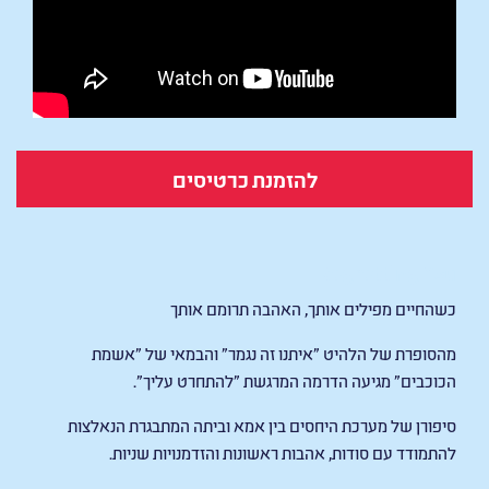
להזמנת כרטיסים
Regretting You
כשהחיים מפילים אותך, האהבה תרומם אותך
מהסופרת של הלהיט "איתנו זה נגמר" והבמאי של "אשמת
הכוכבים" מגיעה הדרמה המרגשת "להתחרט עליך".
סיפורן של מערכת היחסים בין אמא וביתה המתבגרת הנאלצות
להתמודד עם סודות, אהבות ראשונות והזדמנויות שניות.