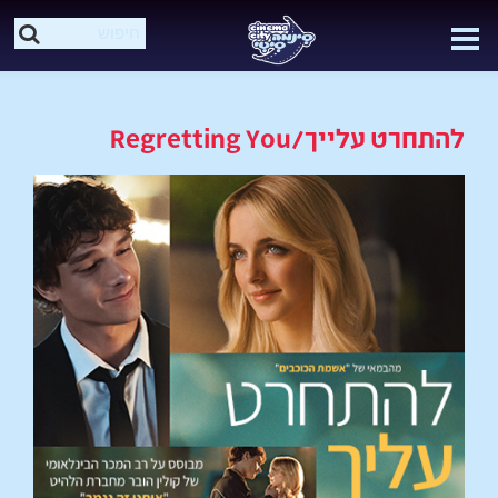
להתחרט עלייך/Regretting You