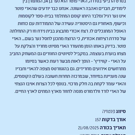
בסרט הרביעי בסדרה, הארי פוטר הוא נער בן 14, המתמרן בין
לימודים, חברים ואהבה ראשונה. אנחנו כבר יודעים שהארי פוטר
אינו נער רגיל ומלבד היותו קוסם המתלמד בבית-ספר לקוסמות
וכישוף, מאחוריו גם היסטוריה עשירה של התמודדות עם כוחות
האופל המתנכלים לו. רצח אכזרי מתבצע בבית נידח וזו רק התחלתה
של סדרת רציחות אכזרית, כי הרוצח מתכנן לחסל נער בשם… הארי
פוטר. בדיוק באותו הזמן מתעורר הארי מסיוט מחריד והצלקת על
מצחו בוערת בעוצמה. במקביל לסיוטים החוזרים גם המשחק החביב
על הארי - קווידיץ' - הופך לאות מבשר רעות כאשר בסיומו
מתרחשים אירועים מחרידים. גם בהוגוורטס מצפה להארי וחבריו
שנה מעניינת במיוחד, שבמרכזה תחרות חשובה בעולם הקוסמים,
והארי עומד לקחת בה חלק מרכזי. בנוסף לכל הצרות אויבו הנצחי
של הארי לורד וולדמורט מנסה לחזור מארץ המתים לארץ החיים.
סיווג
פנטזיה
אורך בדקות
157
תאריך בכורה
21/08/2025