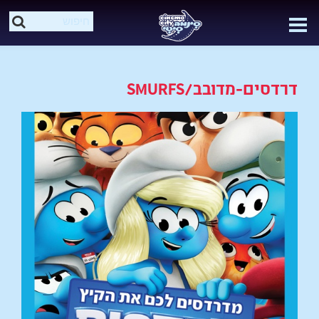
דרדסים-מדובב/SMURFS