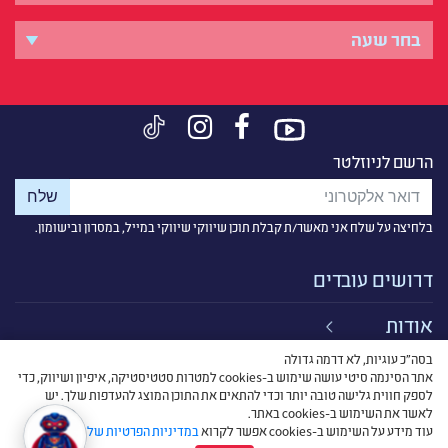
הרשם לניוזלטר
בלחיצה על שלח אני מאשר/ת קבלת תוכן שיווקי שיווקי במייל, במסרון ובישומון.
דרושים עובדים
אודות
בסה״כ עוגיות, לא דרמה גדולה
קישורים
אתר הסינמה סיטי עושה שימוש ב-cookies למטרות סטטיסטיקה, איפיון ושיווק, כדי
לספק חווית גלישה טובה יותר וכדי להתאים את התוכן המוצג להעדפות שלך. יש
תנאי שימוש
לאשר את השימוש ב-cookies באתר.
עוד מידע על השימוש ב-cookies אפשר לקרוא
במדיניות הפרטיות שלנו
.