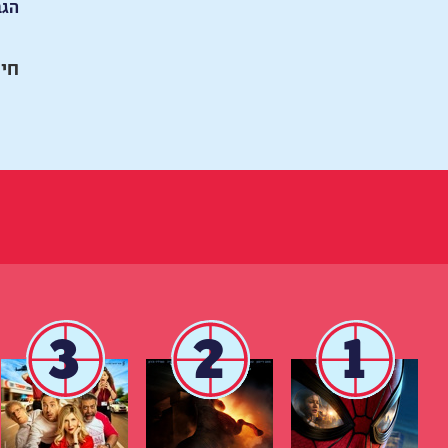
הגב
חיי
3
2
1