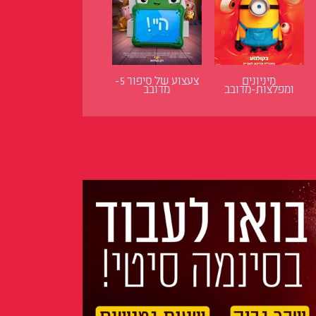
מיניונים
צעצוע של סיפור 5-
ומפלצות-מדובב
מדובב