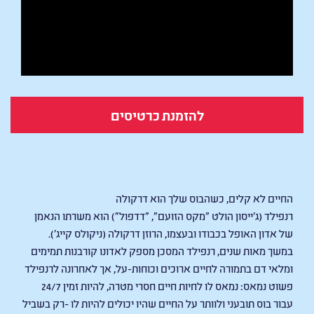
להזמנת כרטיסים
Renfield
החיים לא קלים, כשהבוס שלך הוא דרקולה
רנפילד (ג'ייסון הולט "מקס הזועם", "דדפול") הוא משרתו הנאמן
של אדון האופל בכבודו ובעצמו, הרוזן דרקולה (ניקולס קייג').
במשך מאות שנים, רנפילד המסכן מספק לאדונו קורבנות תמימים
ומלאי דם בתמורה לחיים ארוכים וכוחות-על, אך לאחרונה לרנפילד
פשוט נמאס: נמאס לו לחיות חיים חסרי מטרה, להיות זמין 24/7
עבור בוס תובעני ולוותר על החיים שהיו יכולים להיות לו -רק בשביל