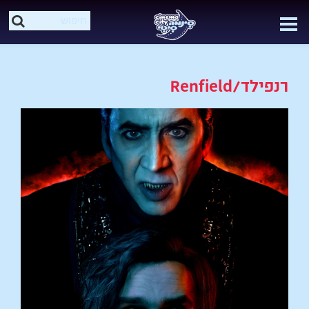
רנפילד/Renfield