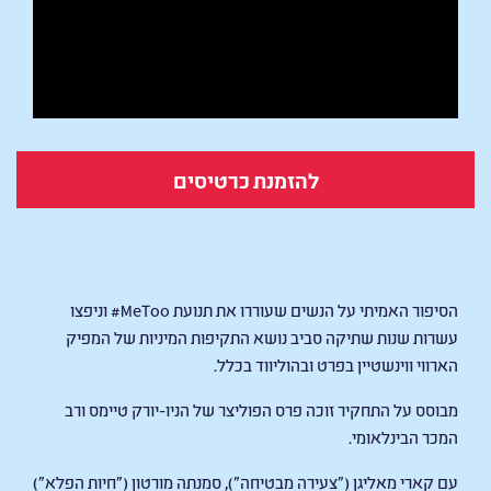
להזמנת כרטיסים
She Said
הסיפור האמיתי על הנשים שעוררו את תנועת MeToo# וניפצו
עשרות שנות שתיקה סביב נושא התקיפות המיניות של המפיק
הארווי ווינשטיין בפרט ובהוליווד בכלל.
מבוסס על התחקיר זוכה פרס הפוליצר של הניו-יורק טיימס ורב
המכר הבינלאומי.
עם קארי מאליגן ("צעירה מבטיחה"), סמנתה מורטון ("חיות הפלא")