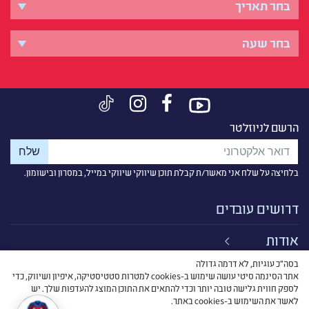
הרשם לניוזלטר
בלחיצה על שלח אני מאשר/ת קבלת תוכן שיווקי שיווקי במייל, במסרון ובישומון.
דרושים עובדים
אודות
בסה״כ עוגיות, לא דרמה גדולה
קישורים
אתר הסינמה סיטי עושה שימוש ב-cookies למטרות סטטיסטיקה, איפיון ושיווק, כדי
לספק חווית גלישה טובה יותר וכדי להתאים את התוכן המוצג להעדפות שלך. יש
תנאי שימוש
לאשר את השימוש ב-cookies באתר.