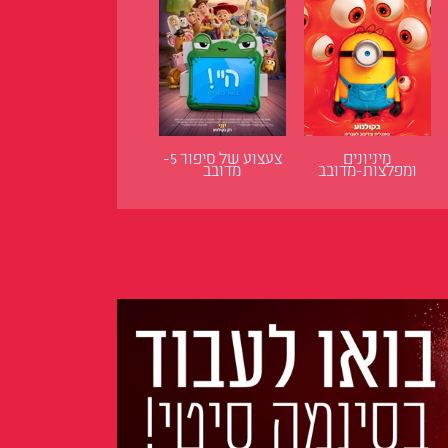
מיניונים
צעצוע של סיפור 5-
ומפלצות-מדובב
מדובב