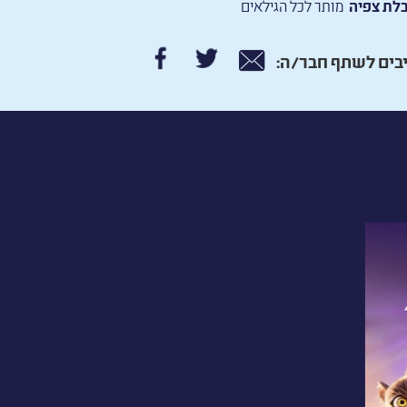
לת צפיה
מותר לכל הגילאים
בים לשתף חבר/ה:
יות
מד
בב
GRA
TO 
השובב
אלצים
וגשים
ומדים
יווג
ביתה?