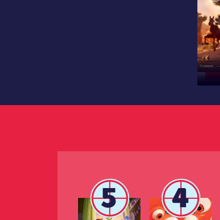
קות
ורה
פיה
5
4