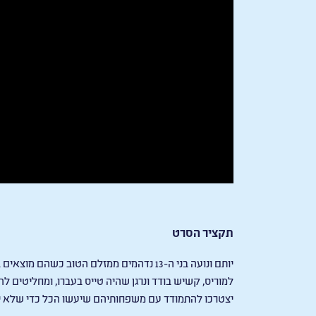
תקציר הסרט
יותם ונועה בני ה-13 נדהמים ממזלם הטוב כ
למוריס, קשיש בודד ונרגן שהיה טייס בעברו, ומחליטים לה
יצטרכו להתמודד עם משפחותיהם שיעשו הכל כדי שלא י