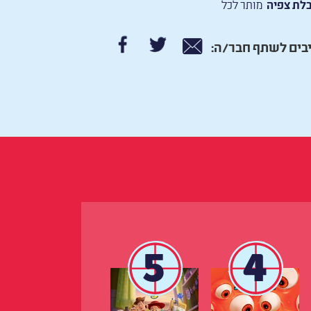
לת צפיה
מותר לכל
בים לשתף חבר/ה:
5
4