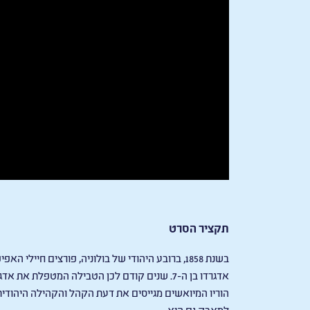
תקציר הסרט
בשנת 1858, ברובע היהודי של בולוניה, פורצים חי
אדגרדו בן ה-7. שנים קודם לכן הטבילה המטפלת 
הוריו המיואשים מגייסים את דעת הקהל והקהילה היהודי
למאבק גם היא.