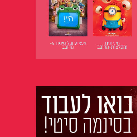
מיניונים
צעצוע של סיפור 5-
ומפלצות-מדובב
מדובב